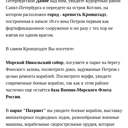
Петербургской
Дамбе
над ним, увидите Курортный район
Санкт-Петербурга и переедете на остров Котлин, на
котором расположен
город - крепость Кронштадт
,
построенная в начале 18-го века Петром первым как
фортификационное сооружение и ни разу с тех пор не
взятая ни одним врагом.
В самом Кронштадте Вы посетите:
Морской Никольский собор
, погуляете в парке на берегу
Финского залива, посмотрите доки, задуманные Петром с
целью ремонта кораблей. Посмотрите верфи, увидите
современные боевые корабли, так как в этом районе
частично еще остаётся
база Военно-Морского Флота
России
.
В
парке "Патриот"
вы увидите боевые корабли, выставку
миниатюрных подводных лодок, разнообразные военные
машины, корабельные скорострельные орудия, которые