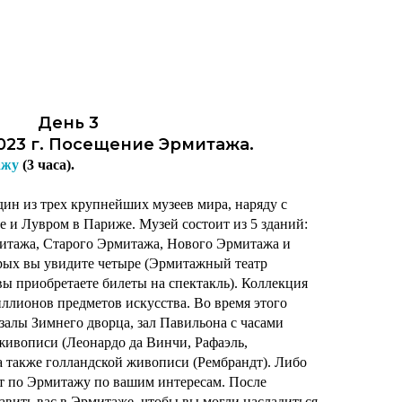
День 3
023 г. Посещение Эрмитажа.
ажу
(3 часа).
ин из трех крупнейших музеев мира, наряду с
 и Лувром в Париже. Музей состоит из 5 зданий:
итажа, Старого Эрмитажа, Нового Эрмитажа и
орых вы увидите четыре (Эрмитажный театр
вы приобретаете билеты на спектакль). Коллекция
иллионов предметов искусства. Во время этого
залы Зимнего дворца, зал Павильона с часами
живописи (Леонардо да Винчи, Рафаэль,
а также голландской живописи (Рембрандт). Либо
т по Эрмитажу по вашим интересам. После
авить вас в Эрмитаже, чтобы вы могли насладиться