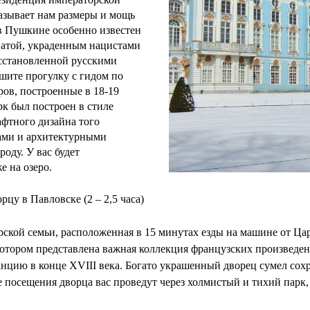
азывает нам размеры и мощь
в Пушкине особенно известен
натой, украденным нацистами
сстановленной русскими
шите прогулку с гидом по
ов, построенные в 18-19
рк был построен в стиле
фтного дизайна того
ами и архитектурными
оду. У вас будет
е на озеро.
цу в Павловске (2 – 2,5 часа)
ской семьи, расположенная в 15 минутах езды на машине от Ца
котором представлена важная коллекция французских произведе
анцию в конце XVIII века. Богато украшенный дворец сумел сох
посещения дворца вас проведут через холмистый и тихий парк,