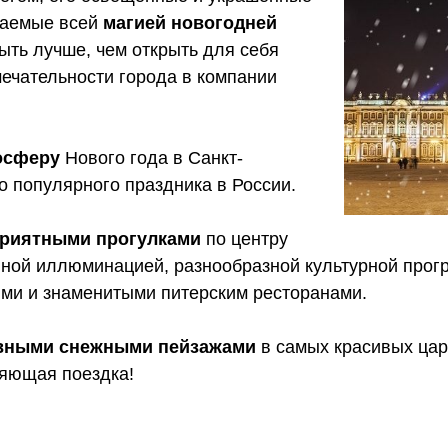
даемые всей
магией новогодней
быть лучше, чем открыть для себя
ечательности города в компании
осферу
Нового года в Санкт-
о популярного праздника в России.
приятными прогулками
по центру
пной иллюминацией, разнообразной культурной прог
ями и знаменитыми питерским ресторанами.
вными снежными пейзажами
в самых красивых цар
ляющая поездка!