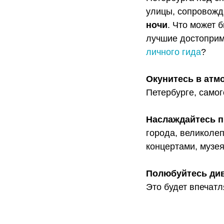
улицы, сопровож
ночи
. Что может 
лучшие достоприм
личного гида
?
Окунитесь в атм
Петербурге, самог
Наслаждайтесь 
города, великоле
концертами, музе
Полюбуйтесь ди
Это будет впечат