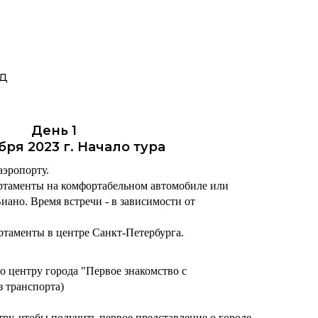
од
День 1
бря 2023 г. Начало тура
аэропорту.
артаменты на комфортабельном автомобиле или
иано. Время встречи - в зависимости от
ртаменты в центре Санкт-Петербурга.
о центру города "Первое знакомство с
ез транспорта)
тру, чтобы получить первое представление о городе