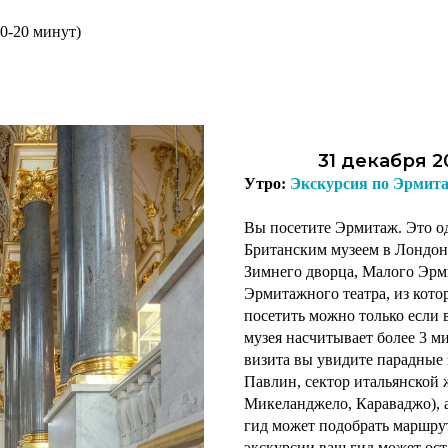
0-20 минут)
31 декабря 2
Утро:
Экскурсия по Эрмит
Вы посетите Эрмитаж. Это од
Британским музеем в Лондоне
Зимнего дворца, Малого Эрм
Эрмитажного театра, из кот
посетить можно только если 
музея насчитывает более 3 м
визита вы увидите парадные 
Павлин, сектор итальянской 
Микеланджело, Караваджо), 
гид может подобрать маршру
экскурсии ваш гид может ост