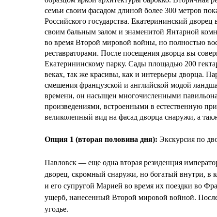
семьи своим фасадом длиной более 300 метров пок
Российского государства. Екатерининский дворец 
своим бальным залом и знаменитой Янтарной ком
во время Второй мировой войны, но полностью во
реставраторами. После посещения дворца вы совер
Екатерининскому парку. Сады площадью 200 гектар
веках, так же красивы, как и интерьеры дворца. Па
смешения французской и английской модой ландша
времени, он насыщен многочисленными павильон
произведениями, встроенными в естественную прир
великолепный вид на фасад дворца снаружи, а такж
Опция 1 (вторая половина дня):
Экскурсия по двор
Павловск — еще одна вторая резиденция император
дворец, скромный снаружи, но богатый внутри, в 
и его супругой Марией во время их поездки во Фр
ущерб, нанесенный Второй мировой войной. После 
угодье.