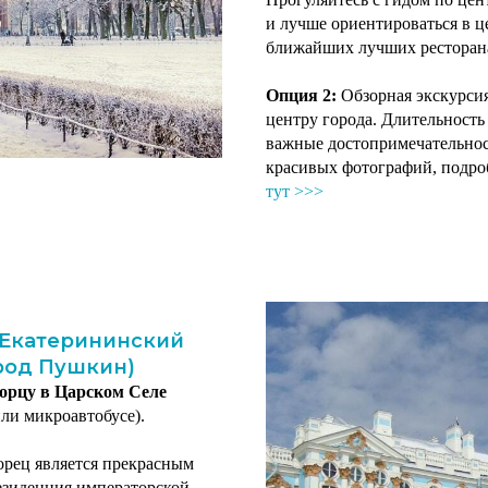
и лучше ориентироваться в ц
ближайших лучших ресторанах
Опция 2:
Обзорная экскурсия
центру города. Длительность 
важные достопримечательнос
красивых фотографий, подро
тут >>>
 Екатерининский
род Пушкин)
ворцу в Царском Селе
или микроавтобусе).
орец является прекрасным
езиденция императорской