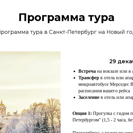
Программа тура
рограмма тура в Санкт-Петербург на Новый г
29 дека
В
стреча
на вокзале или в 
Трансфер
в отель или ап
микроавтобусе Мерседес В
расписания вашего рейса
Заселение
в отель или апа
Опция 1:
Прогулка с гидом п
Петербургом" (1,5 - 2 часа, б
Прогуляйтесь с гидом по цен